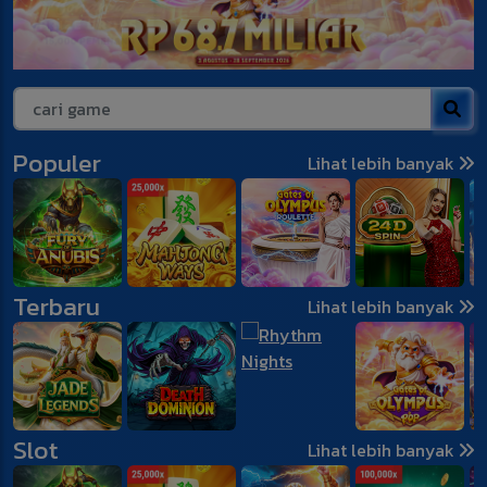
Populer
Lihat lebih banyak
Terbaru
Lihat lebih banyak
Slot
Lihat lebih banyak