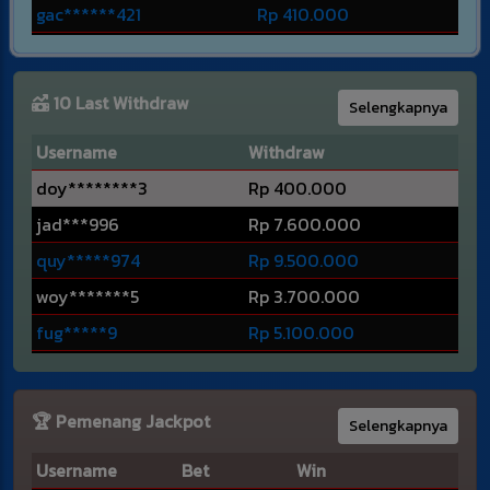
qip*****2
Rp 220.000
gac******421
Rp 410.000
yer******4
Rp 290.000
10 Last Withdraw
Selengkapnya
Username
Withdraw
doy********3
Rp 400.000
jad***996
Rp 7.600.000
quy*****974
Rp 9.500.000
woy*******5
Rp 3.700.000
fug*****9
Rp 5.100.000
fow***594
Rp 3.700.000
🏆 Pemenang Jackpot
Selengkapnya
Username
Bet
Win