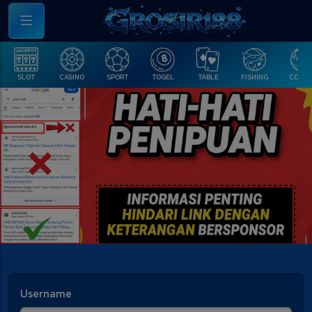
SLOT
CASINO
SPORT
TOGEL
TABLE
FISHING
COCK F
Username