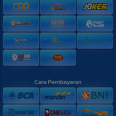
Cara Pembayaran