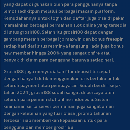
yang dapat di gunakan oleh para penggunanya tanpa
lemot sedikitpun melalui berbagai macam platform.
Kemudahannya untuk login dan daftar juga bisa di pakai
memainkan berbagai permainan slot online yang tersedia
di situs grosir188. Selain itu grosir188 dapat dengan
gampang meraih berbagai jp maxwin dan bonus freespin
setiap hari dari situs resminya langsung , ada juga bonus
new member hingga 200% yang sangat onfire atau
banyak di claim para pengguna barunya setiap hari.
Grosir188 juga menyediakan fitur deposit tercepat
dengan hanya 1 detik menggunakan qris berlaku untuk
seluruh payment atau pembayaran. Sudah berdiri sejak
tahun 2024 , grosir188 sudah sangat di percaya oleh
seluruh para pemain slot online indonesia. Sistem
keamanan serta server permainan juga sangat aman
dengan kelebihan yang luar biasa , promo tahunan
terbesar siap memberikan kepuasaan untuk para
pengguna dan member grosir188.