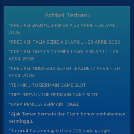
Artikel Terbaru
*PREDIKSI SPANYOLPRIMER A 22 APRIL - 28 APRIL
2026
*PREDIKSI ITALIA SERIE A 21 APRIL - 28 APRIL 2026
*PREDIKSI INGGRIS PREMIER LEAGUE 18 APRIL - 23
APRIL 2026
*PREDIKSI INDONESIA SUPER LEAGUE 17 APRIL - 20
APRIL 2026
*TEKNIK JITU BERMAIN GAME SLOT
*TIPS-TIPS UNTUK BERMAIN GAME SLOT
*CARA PEMULA BERMAIN TOGEL
*Ajak Teman bermain dan Claim bonus tambahannya
perminggu.