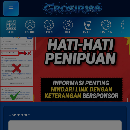
SLOT
CASINO
SPORT
TOGEL
TABLE
FISHING
COCK F
Username