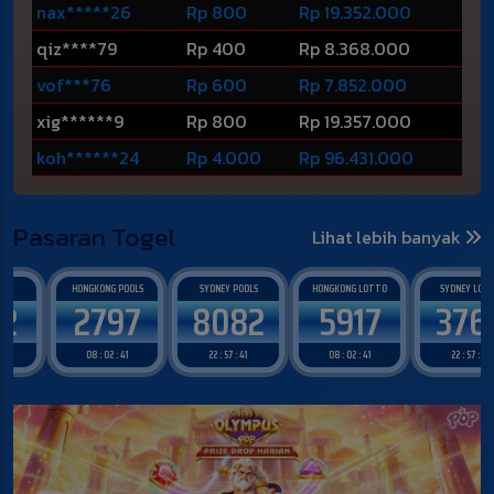
nax*****26
Rp 800
Rp 19.352.000
qiz****79
Rp 400
Rp 8.368.000
vof***76
Rp 600
Rp 7.852.000
xig******9
Rp 800
Rp 19.357.000
koh******24
Rp 4.000
Rp 96.431.000
Pasaran Togel
Lihat lebih banyak
HONGKONG POOLS
SYDNEY POOLS
HONGKONG LOTTO
SYDNEY LOTTO
2797
8082
5917
3764
08 : 02 : 39
22 : 57 : 39
08 : 02 : 39
22 : 57 : 39