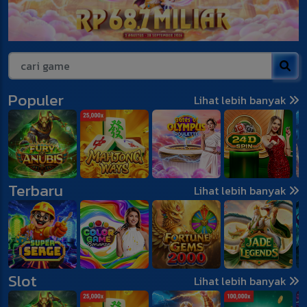
Populer
Lihat lebih banyak
Terbaru
Lihat lebih banyak
Slot
Lihat lebih banyak