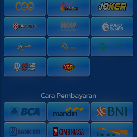
Cara Pembayaran