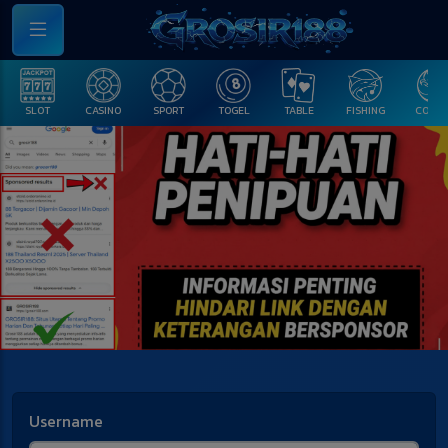
SLOT
CASINO
SPORT
TOGEL
TABLE
FISHING
COCK F
Username