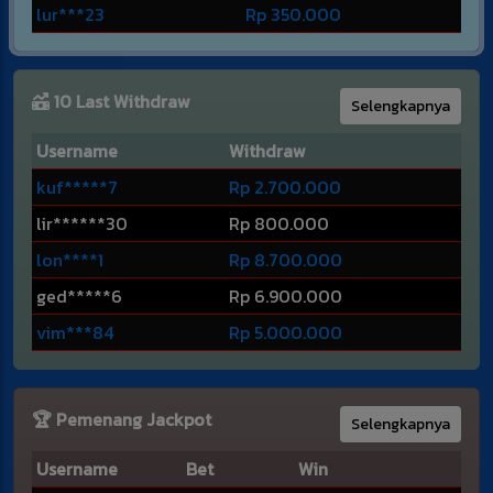
lur***23
Rp 350.000
10 Last Withdraw
Selengkapnya
Username
Withdraw
kuf*****7
Rp 2.700.000
lir******30
Rp 800.000
lon****1
Rp 8.700.000
ged*****6
Rp 6.900.000
vim***84
Rp 5.000.000
🏆 Pemenang Jackpot
Selengkapnya
Username
Bet
Win