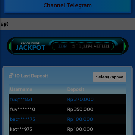
Channel Telegram
PASTIKAN J
10 Last Deposit
Selengkapnya
Username
Deposit
fuq***821
Rp 370.000
fuv******0
Rp 350.000
bac*****75
Rp 100.000
ket***975
Rp 100.000