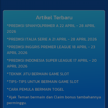
Artikel Terbaru
*PREDIKSI SPANYOLPRIMER A 22 APRIL - 28 APRIL
2026
*PREDIKSI ITALIA SERIE A 21 APRIL - 28 APRIL 2026
*PREDIKSI INGGRIS PREMIER LEAGUE 18 APRIL - 23
APRIL 2026
*PREDIKSI INDONESIA SUPER LEAGUE 17 APRIL - 20
APRIL 2026
*TEKNIK JITU BERMAIN GAME SLOT
*TIPS-TIPS UNTUK BERMAIN GAME SLOT
*CARA PEMULA BERMAIN TOGEL
*Ajak Teman bermain dan Claim bonus tambahannya
perminggu.