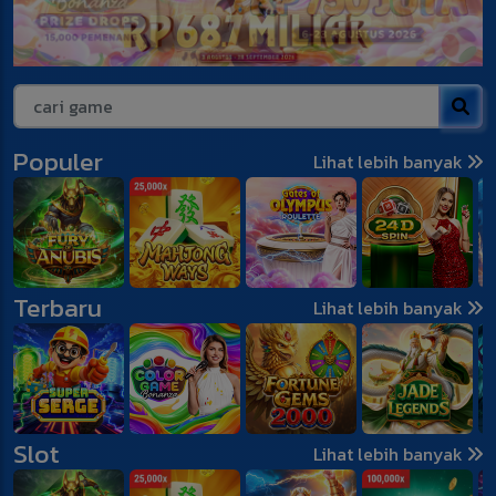
Populer
Lihat lebih banyak
Terbaru
Lihat lebih banyak
Slot
Lihat lebih banyak