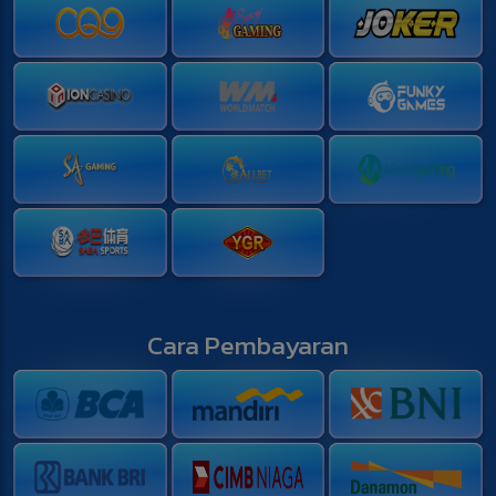
Cara Pembayaran