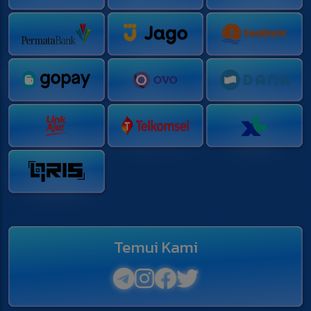
Temui Kami