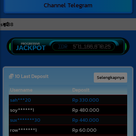
Channel Telegram
PASTIKAN
10 Last Deposit
Selengkapnya
Username
Deposit
sah***20
Rp 330.000
soy******1
Rp 480.000
sux*******30
Rp 440.000
row*******1
Rp 60.000