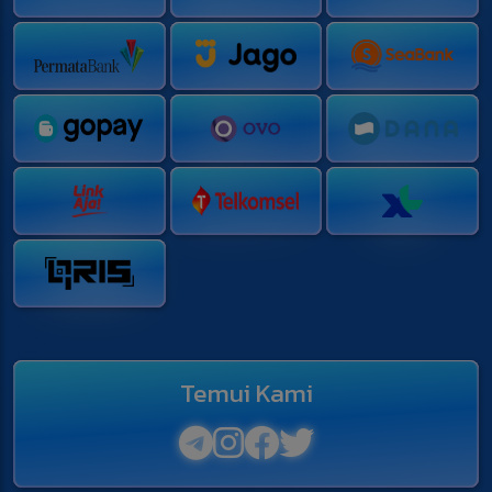
Temui Kami