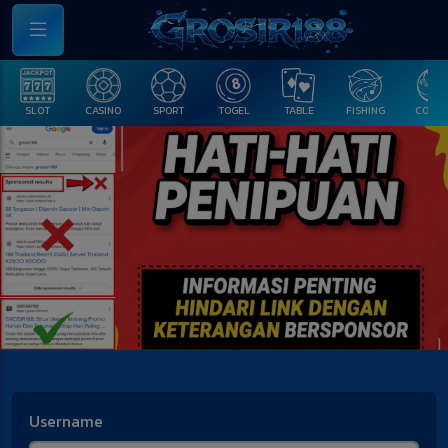
SLOT
CASINO
SPORT
TOGEL
TABLE
FISHING
COCK F
Username