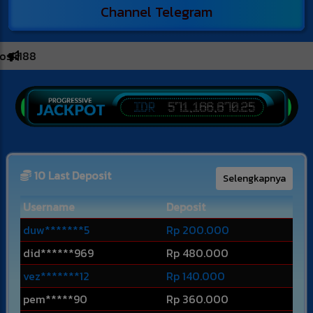
Channel Telegram
PASTIKAN
10 Last Deposit
Selengkapnya
Username
Deposit
duw*******5
Rp 200.000
did******969
Rp 480.000
vez*******12
Rp 140.000
pem*****90
Rp 360.000