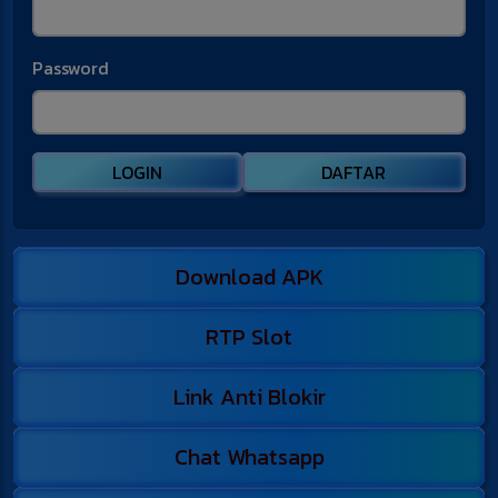
Password
LOGIN
DAFTAR
Download APK
RTP Slot
Link Anti Blokir
Chat Whatsapp