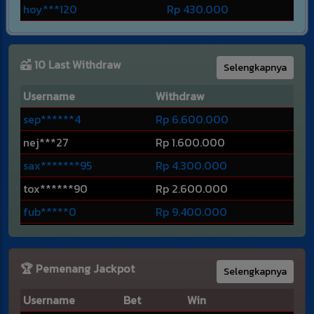
hoy***120
Rp 430.000
10 Last Withdraw
Selengkapnya
Username
Withdraw
foy********1
Rp 9.900.000
sep******4
Rp 6.600.000
nej***27
Rp 1.600.000
sax*******95
Rp 4.300.000
tox******90
Rp 2.600.000
fub*****0
Rp 9.400.000
rid*******94
Rp 8.800.000
🏆 Pemenang Jackpot
Selengkapnya
Username
Bet
Win