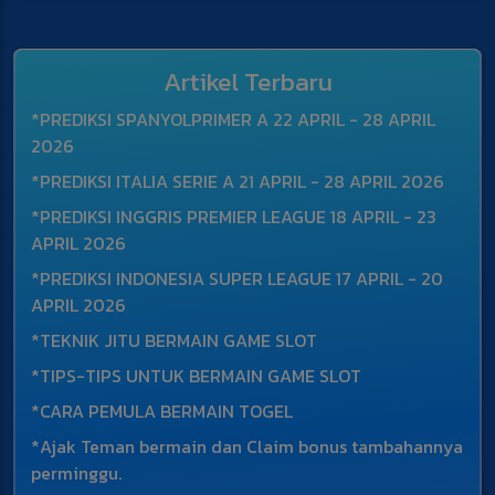
Artikel Terbaru
*PREDIKSI SPANYOLPRIMER A 22 APRIL - 28 APRIL
2026
*PREDIKSI ITALIA SERIE A 21 APRIL - 28 APRIL 2026
*PREDIKSI INGGRIS PREMIER LEAGUE 18 APRIL - 23
APRIL 2026
*PREDIKSI INDONESIA SUPER LEAGUE 17 APRIL - 20
APRIL 2026
*TEKNIK JITU BERMAIN GAME SLOT
*TIPS-TIPS UNTUK BERMAIN GAME SLOT
*CARA PEMULA BERMAIN TOGEL
*Ajak Teman bermain dan Claim bonus tambahannya
perminggu.