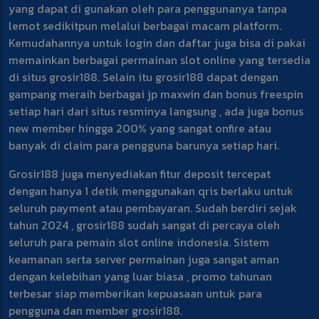
yang dapat di gunakan oleh para penggunanya tanpa
lemot sedikitpun melalui berbagai macam platform.
Kemudahannya untuk login dan daftar juga bisa di pakai
memainkan berbagai permainan slot online yang tersedia
di situs grosir188. Selain itu grosir188 dapat dengan
gampang meraih berbagai jp maxwin dan bonus freespin
setiap hari dari situs resminya langsung , ada juga bonus
new member hingga 200% yang sangat onfire atau
banyak di claim para pengguna barunya setiap hari.
Grosir188 juga menyediakan fitur deposit tercepat
dengan hanya 1 detik menggunakan qris berlaku untuk
seluruh payment atau pembayaran. Sudah berdiri sejak
tahun 2024 , grosir188 sudah sangat di percaya oleh
seluruh para pemain slot online indonesia. Sistem
keamanan serta server permainan juga sangat aman
dengan kelebihan yang luar biasa , promo tahunan
terbesar siap memberikan kepuasaan untuk para
pengguna dan member grosir188.