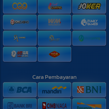
Cara Pembayaran