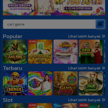
Populer
Lihat lebih banyak
Terbaru
Lihat lebih banyak
Slot
Lihat lebih banyak