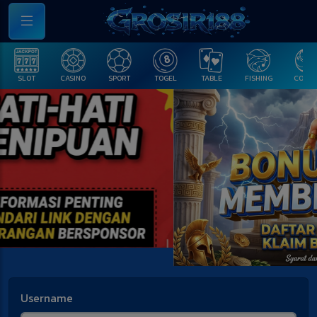
CASINO
SPORT
TOGEL
TABLE
FISHING
COCK F.
ARCA
Username