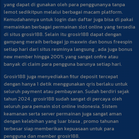
yang dapat di gunakan oleh para penggunanya tanpa
lemot sedikitpun melalui berbagai macam platform.
Kemudahannya untuk login dan daftar juga bisa di pakai
memainkan berbagai permainan slot online yang tersedia
di situs grosir188. Selain itu grosir188 dapat dengan
gampang meraih berbagai jp maxwin dan bonus freespin
setiap hari dari situs resminya langsung , ada juga bonus
new member hingga 200% yang sangat onfire atau
banyak di claim para pengguna barunya setiap hari.
Grosir188 juga menyediakan fitur deposit tercepat
dengan hanya 1 detik menggunakan qris berlaku untuk
seluruh payment atau pembayaran. Sudah berdiri sejak
tahun 2024 , grosir188 sudah sangat di percaya oleh
seluruh para pemain slot online indonesia. Sistem
keamanan serta server permainan juga sangat aman
dengan kelebihan yang luar biasa , promo tahunan
terbesar siap memberikan kepuasaan untuk para
pengguna dan member grosir188.