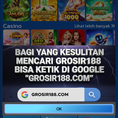
Casino
Lihat lebih banyak
Provider Kami
OK