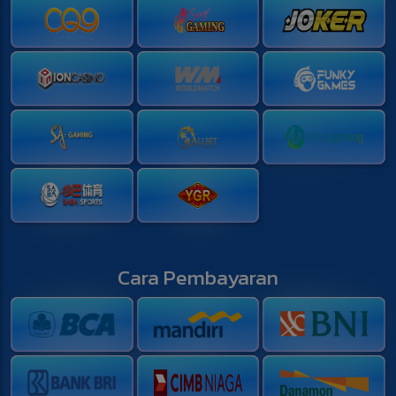
Cara Pembayaran