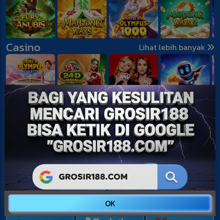
Casino
Lihat lebih banyak
Provider Kami
OK