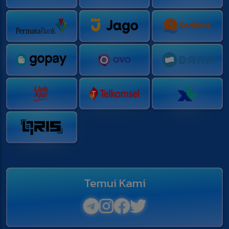
Temui Kami